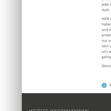
jede 
statt.
HIER 
haben
und e
erleb
nur v
sein 
uns w
gelin
Diese