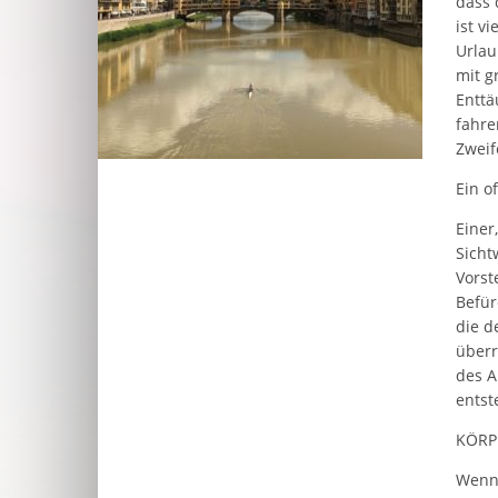
dass 
ist v
Urlau
mit g
Enttä
fahre
Zweif
Ein of
Einer
Sicht
Vorst
Befür
die d
überr
des A
ents
KÖRPE
Wenn 