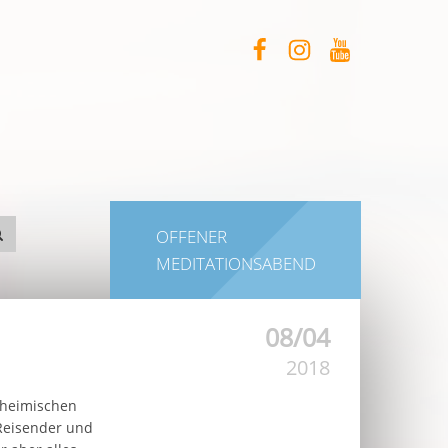
OFFENER
MEDITATIONSABEND
08/04
2018
inheimischen
 Reisender und