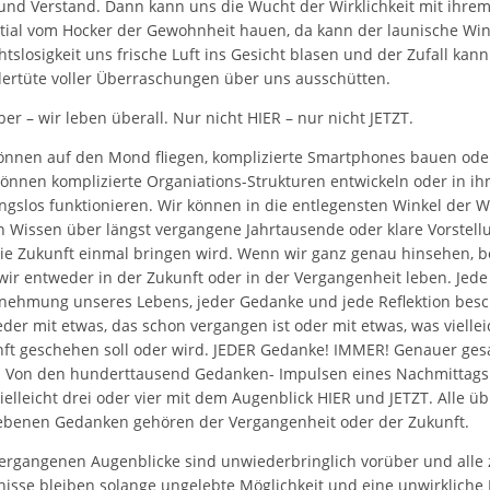
und Verstand. Dann kann uns die Wucht der Wirklichkeit mit ihre
tial vom Hocker der Gewohnheit hauen, da kann der launische Wi
htslosigkeit uns frische Luft ins Gesicht blasen und der Zufall kann
rtüte voller Überraschungen über uns ausschütten.
ber – wir leben überall. Nur nicht HIER – nur nicht JETZT.
önnen auf den Mond fliegen, komplizierte Smartphones bauen od
önnen komplizierte Organiations-Strukturen entwickeln oder in ih
ngslos funktionieren. Wir können in die entlegensten Winkel der W
 Wissen über längst vergangene Jahrtausende oder klare Vorstell
ie Zukunft einmal bringen wird. Wenn wir ganz genau hinsehen, b
wir entweder in der Zukunft oder in der Vergangenheit leben. Jede
ehmung unseres Lebens, jeder Gedanke und jede Reflektion besch
der mit etwas, das schon vergangen ist oder mit etwas, was viellei
ft geschehen soll oder wird. JEDER Gedanke! IMMER! Genauer ges
. Von den hunderttausend Gedanken- Impulsen eines Nachmittags
vielleicht drei oder vier mit dem Augenblick HIER und JETZT. Alle üb
ebenen Gedanken gehören der Vergangenheit oder der Zukunft.
vergangenen Augenblicke sind unwiederbringlich vorüber und alle
nisse bleiben solange ungelebte Möglichkeit und eine unwirkliche 