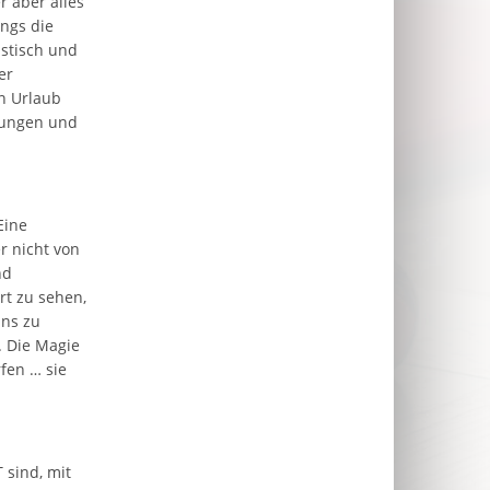
r aber alles
ings die
istisch und
er
n Urlaub
hnungen und
Eine
r nicht von
nd
Art zu sehen,
uns zu
. Die Magie
fen … sie
 sind, mit