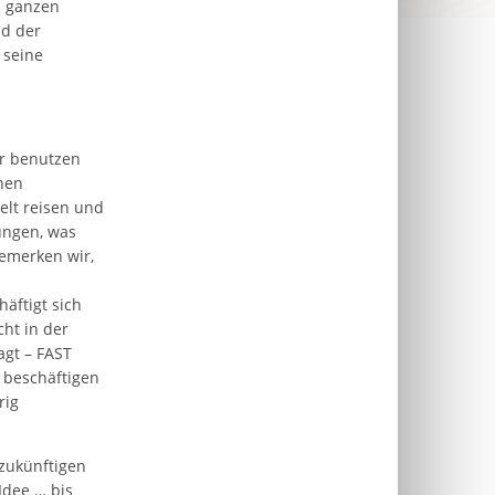
m ganzen
nd der
 seine
er benutzen
nen
elt reisen und
ungen, was
emerken wir,
äftigt sich
cht in der
agt – FAST
 beschäftigen
rig
 zukünftigen
Idee … bis