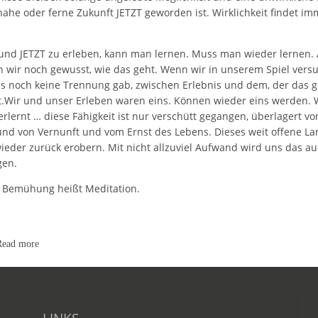
nahe oder ferne Zukunft JETZT geworden ist. Wirklichkeit findet im
und JETZT zu erleben, kann man lernen. Muss man wieder lernen. 
 wir noch gewusst, wie das geht. Wenn wir in unserem Spiel ver
s noch keine Trennung gab, zwischen Erlebnis und dem, der das g
t.Wir und unser Erleben waren eins. Können wieder eins werden. 
erlernt … diese Fähigkeit ist nur verschütt gegangen, überlagert v
und von Vernunft und vom Ernst des Lebens. Dieses weit offene L
ieder zurück erobern. Mit nicht allzuviel Aufwand wird uns das a
gen.
 Bemühung heißt Meditation.
Read more