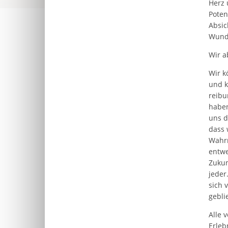
Herz 
Poten
Absic
Wunde
Wir a
Wir k
und k
reibu
haben
uns d
dass 
Wahrn
entwe
Zukun
jeder
sich 
gebli
Alle 
Erleb