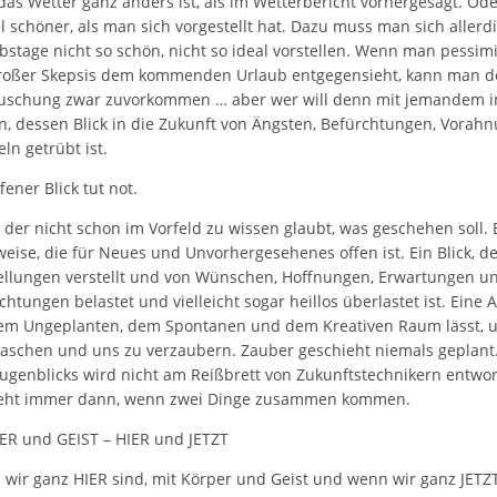
das Wetter ganz anders ist, als im Wetterbericht vorhergesagt. Ode
iel schöner, als man sich vorgestellt hat. Dazu muss man sich allerd
bstage nicht so schön, nicht so ideal vorstellen. Wenn man pessim
roßer Skepsis dem kommenden Urlaub entgegensieht, kann man d
uschung zwar zuvorkommen … aber wer will denn mit jemandem i
n, dessen Blick in die Zukunft von Ängsten, Befürchtungen, Vora
eln getrübt ist.
fener Blick tut not.
, der nicht schon im Vorfeld zu wissen glaubt, was geschehen soll. 
weise, die für Neues und Unvorhergesehenes offen ist. Ein Blick, de
ellungen verstellt und von Wünschen, Hoffnungen, Erwartungen u
chtungen belastet und vielleicht sogar heillos überlastet ist. Eine 
em Ungeplanten, dem Spontanen und dem Kreativen Raum lässt, 
aschen und uns zu verzaubern. Zauber geschieht niemals geplant
ugenblicks wird nicht am Reißbrett von Zukunftstechnikern entwor
teht immer dann, wenn zwei Dinge zusammen kommen.
R und GEIST – HIER und JETZT
wir ganz HIER sind, mit Körper und Geist und wenn wir ganz JETZT