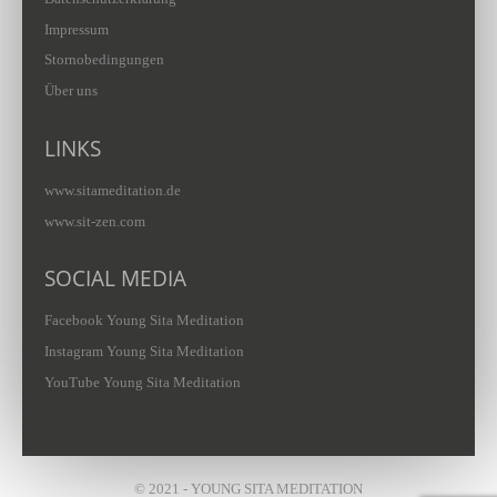
Impressum
Stornobedingungen
Über uns
LINKS
www.sitameditation.de
www.sit-zen.com
SOCIAL MEDIA
Facebook Young Sita Meditation
Instagram Young Sita Meditation
YouTube Young Sita Meditation
© 2021 - YOUNG SITA MEDITATION