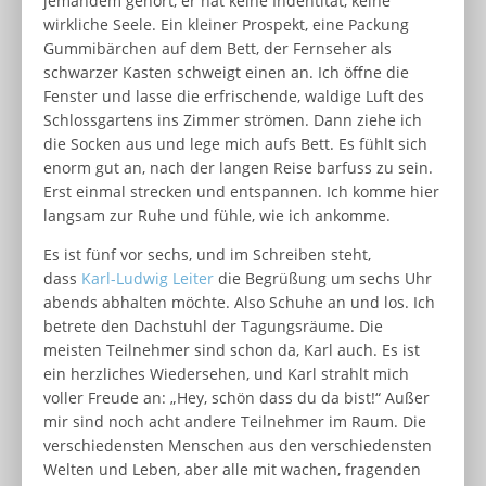
jemandem gehört, er hat keine Indentität, keine
wirkliche Seele. Ein kleiner Prospekt, eine Packung
Gummibärchen auf dem Bett, der Fernseher als
schwarzer Kasten schweigt einen an. Ich öffne die
Fenster und lasse die erfrischende, waldige Luft des
Schlossgartens ins Zimmer strömen. Dann ziehe ich
die Socken aus und lege mich aufs Bett. Es fühlt sich
enorm gut an, nach der langen Reise barfuss zu sein.
Erst einmal strecken und entspannen. Ich komme hier
langsam zur Ruhe und fühle, wie ich ankomme.
Es ist fünf vor sechs, und im Schreiben steht,
dass
Karl-Ludwig Leiter
die Begrüßung um sechs Uhr
abends abhalten möchte. Also Schuhe an und los. Ich
betrete den Dachstuhl der Tagungsräume. Die
meisten Teilnehmer sind schon da, Karl auch. Es ist
ein herzliches Wiedersehen, und Karl strahlt mich
voller Freude an: „Hey, schön dass du da bist!“ Außer
mir sind noch acht andere Teilnehmer im Raum. Die
verschiedensten Menschen aus den verschiedensten
Welten und Leben, aber alle mit wachen, fragenden