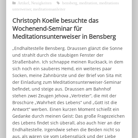
Artikel
,
Neuigkeiten
bensberg
,
meditation
,
meditations
unterweiser
,
meditationsanleiter
Christoph Koelle besuchte das
Wochenend-Seminar für
Meditationsunterweiser in Bensberg
„Endhaltestelle Bensberg. Draussen glänzt die Sonne
und strahlt durch die staubigen Fenster der
Straßenbahn. Ich schnappe meinen Rucksack, in dem
sich noch ein sauberes Hemd, ein weiteres paar
Socken, meine Zahnbürste und der Brief von Sita mit
der Einladung zum Meditationsunterweiser-Seminar
befindet, und steige aus. Draussen am Bahnhof
stehen zwei Zeugen Jehova „Vertreter“, die mit der
Broschüre „Wahrheit des Lebens“ und „Gott ist die
Antwort“ werben. Einen kurzen Moment schießt ein
Gedanke durch meinen Geist: Das große Fragezeichen
des Lebens findet sich überall, also auch hier an der
Endhaltestelle. Irgendwie sehen die Beiden nicht so
aus, als wären sie vom Lebensglück und der Liebe