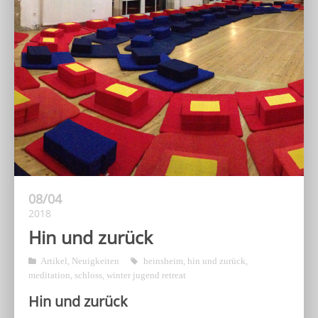
08/04
2018
Hin und zurück
Artikel
,
Neuigkeiten
heinsheim
,
hin und zurück
,
meditation
,
schloss
,
winter jugend retreat
Hin und zurück