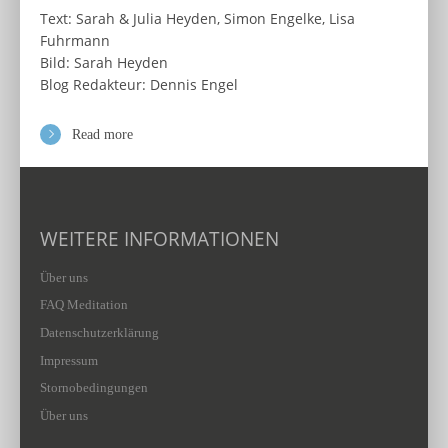
Text: Sarah & Julia Heyden, Simon Engelke, Lisa
Fuhrmann
Bild: Sarah Heyden
Blog Redakteur: Dennis Engel
Read more
WEITERE INFORMATIONEN
Über uns
FAQ Meditation
Datenschutzerklärung
Impressum
Stornobedingungen
Über uns