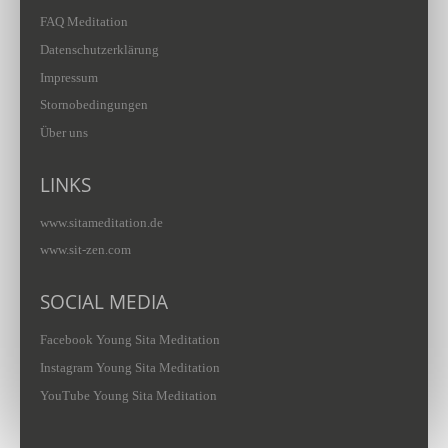
FAQ Meditation
Datenschutzerklärung
Impressum
Stornobedingungen
Über uns
LINKS
www.sitameditation.de
www.sit-zen.com
SOCIAL MEDIA
Facebook Young Sita Meditation
Instagram Young Sita Meditation
YouTube Young Sita Meditation